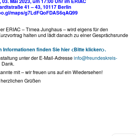
 03. Mai 2023, um 17:00 Uhr im ERIAC
rdtstraße 41 – 43, 10117 Berlin
/goo.gl/maps/g7LdFQoFDAS6qAQ99
der ERIAC – Timea Junghaus – wird eigens für den
urzvortrag halten und lädt danach zu einer Gesprächsrunde
n Informationen finden Sie hier <Bitte klicken>.
nstaltung unter der E-Mail-Adresse
info
@freundeskreis-
 Dank.
nnte mit – wir freuen uns auf ein
Wiedersehen!
 herzlichen Grüßen